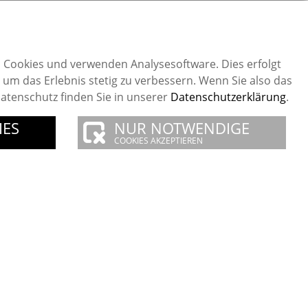
 Cookies und verwenden Analysesoftware. Dies erfolgt
, um das Erlebnis stetig zu verbessern. Wenn Sie also das
tenschutz finden Sie in unserer
Datenschutzerklärung
.
IES
NUR NOTWENDIGE
COOKIES AKZEPTIEREN
Gültig bis
Zweck
2 Jahre
Google Analytics
tungsprojekte
Unsere Bürgerstiftung
1 Tag
Google Analytics
akt
Impressum
1 Minute
Google Analytics
Besuchsdauer
Sitzungsdaten
1 Jahr
Cookie Einstellungen
dige Cookies