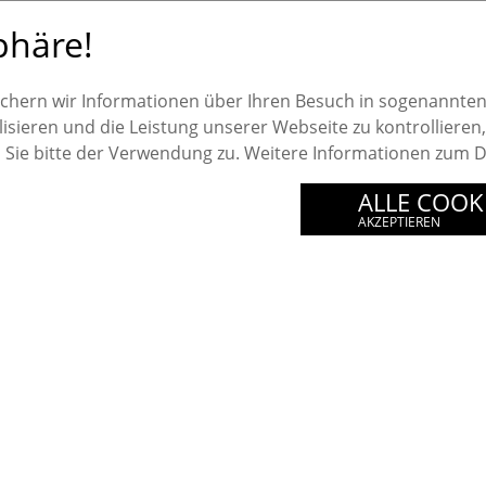
phäre!
ichern wir Informationen über Ihren Besuch in sogenannten
lisieren und die Leistung unserer Webseite zu kontrollieren
ie bitte der Verwendung zu. Weitere Informationen zum Da
nach oben
ALLE COOK
AKZEPTIEREN
ngesetzt?
Name des Cookies
_ga
Startseite
Ihr Beitrag
Stif
, welche technische Funktionen dieser Seite
_gid
nternehmen gestatten, anonymisierte Besucherstatistiken
Wir danken
Downloads
Kont
_gat
Privatsphäre zu gewährleisten, werden statistische
Datenschutz
PHPSESSID *
ent unserer Besucher haben uns mit einem Smartphone
privacylayerlevel *
elchem Land?” Anhand dieser Daten ist es uns möglich,
ndgeräte besser zu unterstützen.
* technisch notwen