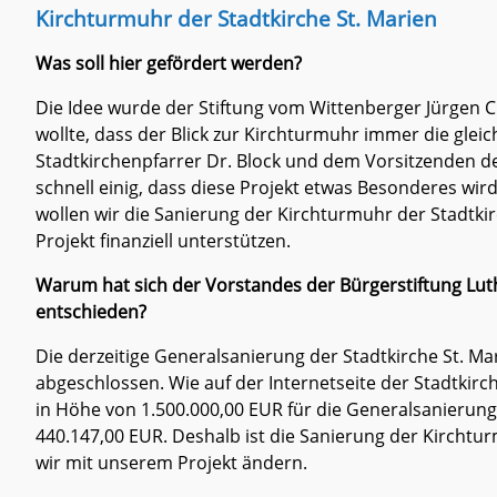
Kirchturmuhr der Stadtkirche St. Marien
2016 - Eurocamp
Was soll hier gefördert werden?
2015 - Turmuhr Stadtkirche
2014 - E-Smart
Die Idee wurde der Stiftung vom Wittenberger Jürgen 
wollte, dass der Blick zur Kirchturmuhr immer die glei
Gemeinsam für die Natur!
Stadtkirchenpfarrer Dr. Block und dem Vorsitzenden d
Standortfest der Kindertag
schnell einig, dass diese Projekt etwas Besonderes w
wollen wir die Sanierung der Kirchturmuhr der Stadtkir
Projekt finanziell unterstützen.
Warum hat sich der Vorstandes der Bürgerstiftung Lut
entschieden?
Die derzeitige Generalsanierung der Stadtkirche St. Ma
abgeschlossen. Wie auf der Internetseite der Stadtkirc
in Höhe von 1.500.000,00 EUR für die Generalsanierung
440.147,00 EUR. Deshalb ist die Sanierung der Kirchtur
wir mit unserem Projekt ändern.