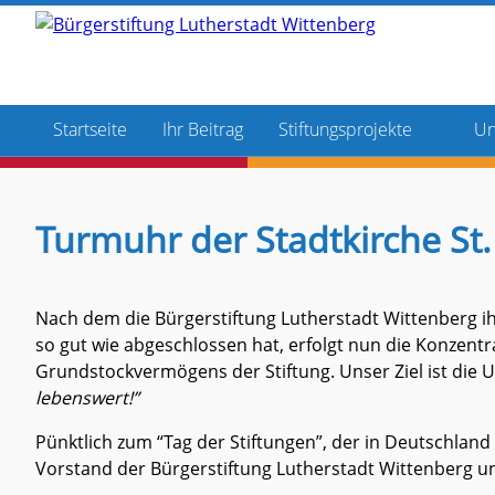
Startseite
Ihr Beitrag
Stiftungsprojekte
Un
Wallanlagen
Sti
Vo
Frühlingsfest im Nabu 🌷 🐝
Schwanenteich
Turmuhr der Stadtkirche St
Sp
Wittenberg blüht auf
Entenhaus
2021 - DANKE
Fontaine
2025 - -Sei kein Saubär, Au
Nach dem die Bürgerstiftung Lutherstadt Wittenberg 
so gut wie abgeschlossen hat, erfolgt nun die Konzent
2021 - CLACK auf ZACK
Grundstockvermögens der Stiftung. Unser Ziel ist die
2020 - 7 Tore 7 Blicke
lebenswert!”
2018 - Linde Kropstädt
Pünktlich zum “Tag der Stiftungen”, der in Deutschland
2017 - Weltbotschaften
Vorstand der Bürgerstiftung Lutherstadt Wittenberg uns
2017 - Vergangenheit & Zuk