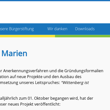
sere Bürgerstiftung
Wir danken
Downloads
fterrat
rstand
 🌼
. Marien
endenkonten
fräumaktion
ihr Anerkennungsverfahren und die Gründungsformalien
ration auf neue Projekte und den Ausbau des
 Umsetzung unseres Leitspruches:
“Wittenberg ist
 alljährlich zum 01. Oktober begangen wird, hat der
er neues Projekt veröffentlicht:
unft