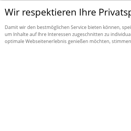
Wir respektieren Ihre Privats
Damit wir den bestmöglichen Service bieten können, spe
um Inhalte auf Ihre Interessen zugeschnitten zu individua
optimale Webseitenerlebnis genießen möchten, stimmen S
Warum werden Cookies ei
Bürgerstiftung Lutherstadt Wittenberg
Wir verwenden 2 Arten von Cookies. Einerseits bedarf es Cookies
Rote Landstraße 93b
unterstützen, andererseits existieren Cookies, welche uns als U
06886 Lutherstadt Wittenberg
zu erstellen. Um unseren Besuchern ein möglichst hohes Maß an 
info@buergerstiftung-wittenberg.de
Daten stets nur anonymisiert erhoben. Beispiel: “Wie viel Proz
besucht?” Oder “Wie viel Prozent unserer Besucher kamen aus w
Inhalte unserer Internetpräsenz zu optimieren, Sprachen oder E