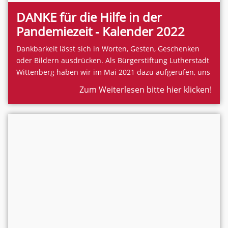
DANKE für die Hilfe in der
Pandemiezeit - Kalender 2022
Dankbarkeit lässt sich in Worten, Gesten, Geschenken
oder Bildern ausdrücken. Als Bürgerstiftung Lutherstadt
Wittenberg haben wir im Mai 2021 dazu aufgerufen, uns
Vorschläge zu unterbreiten, wem Sie für die erfahrene
Zum Weiterlesen bitte hier klicken!
Hilfe DANKE sagen wollen. Eine Auswahl der
eingegangen Vorschläge wurden von einem
Wittenberger Künstlerehepaar wunderbar in 12
Monatsblätter umgesetzt.