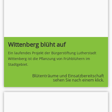
Wittenberg blüht auf
Ein laufendes Projekt der Bürgerstiftung Lutherstadt
Wittenberg ist die Pflanzung von Frühblühern im
Stadtgebiet.
Blütenträume und Einsatzbereitschaft
sehen Sie nach einem klick.